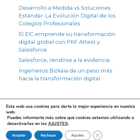
Desarrollo a Medida vs Soluciones
Estándar: La Evolución Digital de los
Colegios Profesionales
El EIC emprende su transformación
digital global con PKF Attest y
Salesforce
Salesforce, rendirse a la evidencia
Ingenieros Bizkaia da un paso más
hacia la transformación digital
Esta web usa cookies para darte la mejor experiencia en nuestra
©Copyright 2026, Colegios profesionales Gescol
PKF ATTEST
web.
Puedes informarte más sobre qué cookies estamos utilizando o
AJUSTES
.
desactivarlas en los
Política de privacidad
Política de cookies
Contacto
Cerrar el banner de 
Aceptar
Rechazar
Ajustes