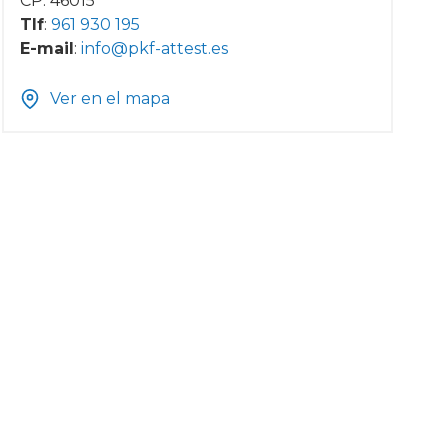
CP. 46015
Tlf
:
961 930 195
E-mail
:
info@pkf-attest.es
Ver en el mapa