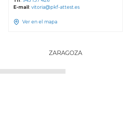
Tlf
:
945 137 426
E-mail
:
vitoria@pkf-attest.es
Ver en el mapa
ZARAGOZA