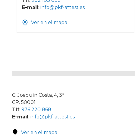
Tlf
:
902 103 032
E-mail
:
info@pkf-attest.es
Ver en el mapa
C. Joaquín Costa, 4, 3ª
CP. 50001
Tlf
:
976 220 868
E-mail
:
info@pkf-attest.es
Ver en el mapa