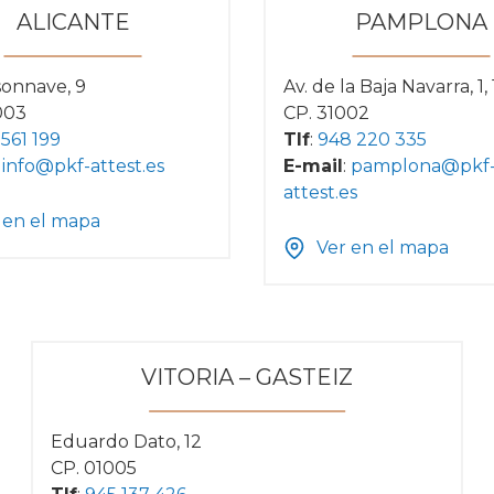
ALICANTE
PAMPLONA
sonnave, 9
Av. de la Baja Navarra, 1, 
003
CP. 31002
 561 199
Tlf
:
948 220 335
:
info@pkf-attest.es
E-mail
:
pamplona@pkf
attest.es
 en el mapa
Ver en el mapa
VITORIA – GASTEIZ
Eduardo Dato, 12
CP. 01005