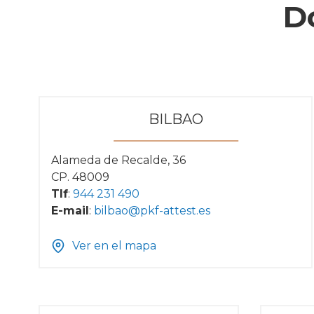
D
BILBAO
Alameda de Recalde, 36
CP. 48009
Tlf
:
944 231 490
E-mail
:
bilbao@pkf-attest.es
Ver en el mapa