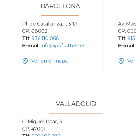
BARCELONA
Pl. de Catalunya, 1, 3ºD
Av. Mai
CP. 08002
CP. 03
Tlf
:
936 110 066
Tlf
:
915
E-mail
:
info@pkf-attest.es
E-mail
Ver en el mapa
Ver
VALLADOLID
C. Miguel Íscar, 3
CP. 47001