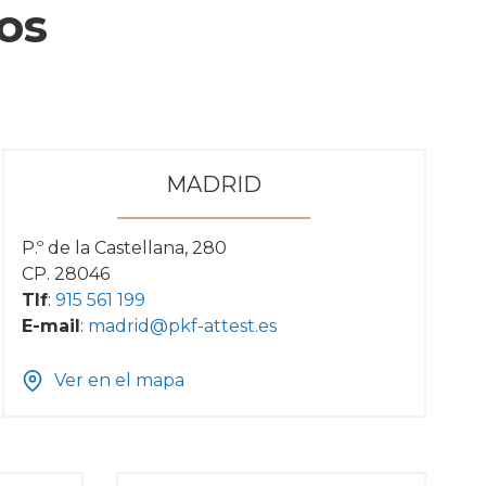
os
MADRID
P.º de la Castellana, 280
CP. 28046
Tlf
:
915 561 199
E-mail
:
madrid@pkf-attest.es
Ver en el mapa