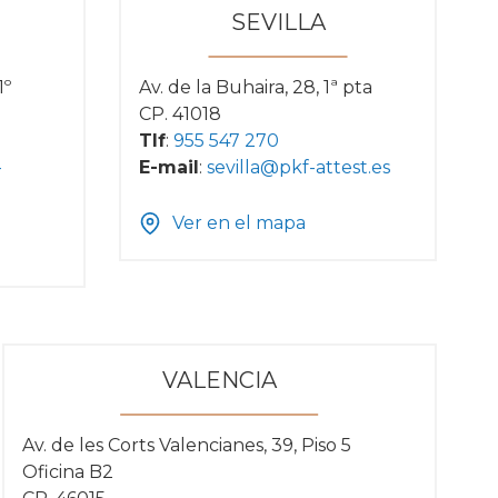
SEVILLA
1º
Av. de la Buhaira, 28, 1ª pta
CP. 41018
Tlf
:
955 547 270
-
E-mail
:
sevilla@pkf-attest.es
Ver en el mapa
VALENCIA
Av. de les Corts Valencianes, 39, Piso 5
Oficina B2